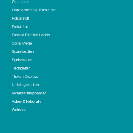
Ornamente
Platzdeckchen & Tischläufer
Polsterstoff
Preistafeln
Produkt-Etiketten-Labels
Social Media
Spanntextilien
Speisekarten
Tischplatten
Theken-Displays
Umhängedecken
Veranstaltungsbanner
Video- & Fotografie
Websites