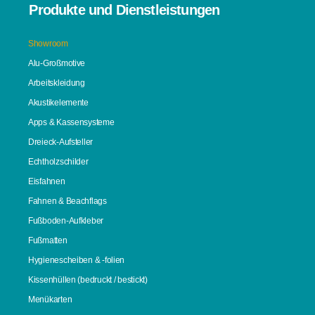
Produkte und Dienstleistungen
Showroom
Alu-Großmotive
Arbeitskleidung
Akustikelemente
Apps & Kassensysteme
Dreieck-Aufsteller
Echtholzschilder
Eisfahnen
Fahnen & Beachflags
Fußboden-Aufkleber
Fußmatten
Hygienescheiben & -folien
Kissenhüllen (bedruckt / bestickt)
Menükarten