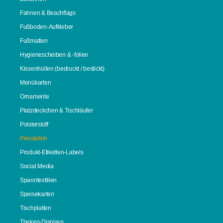
Fahnen & Beachflags
Fußboden-Aufkleber
Fußmatten
Hygienescheiben & -folien
Kissenhüllen (bedruckt / bestickt)
Menükarten
Ornamente
Platzdeckchen & Tischläufer
Polsterstoff
Preistafeln
Produkt-Etiketten-Labels
Social Media
Spanntextilien
Speisekarten
Tischplatten
Theken-Displays