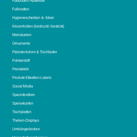
Fußboden-Aufkleber
Fußmatten
Hygienescheiben & -folien
Kissenhüllen (bedruckt / bestickt)
Menükarten
Ornamente
Platzdeckchen & Tischläufer
Polsterstoff
Preistafeln
Produkt-Etiketten-Labels
Social Media
Spanntextilien
Speisekarten
Tischplatten
Theken-Displays
Umhängedecken