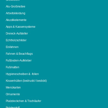
Alu-Großmotive
Arbeitskleidung
Akustikelemente
Apps & Kassensysteme
Dreieck-Aufsteller
Echtholzschilder
Eisfahnen
Fahnen & Beachflags
Fußboden-Aufkleber
Fußmatten
Hygienescheiben & -folien
Kissenhüllen (bedruckt / bestickt)
Menükarten
Ornamente
Platzdeckchen & Tischläufer
Polsterstoff