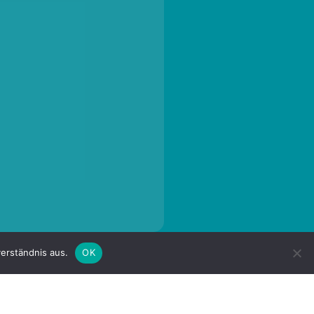
erständnis aus.
OK