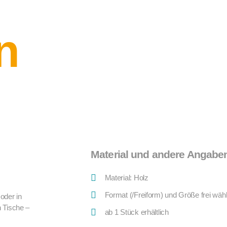
n
Material und andere Angabe
Material: Holz
Format (/Freiform) und Größe frei wäh
oder in
 Tische –
ab 1 Stück erhältlich