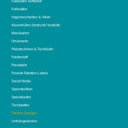
Fußboden-Aufkleber
Fußmatten
Hygienescheiben & -folien
Kissenhüllen (bedruckt / bestickt)
Menükarten
Ornamente
Platzdeckchen & Tischläufer
Polsterstoff
Preistafeln
Produkt-Etiketten-Labels
Social Media
Spanntextilien
Speisekarten
Tischplatten
Theken-Displays
Umhängedecken