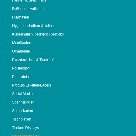
Fahnen & Beachflags
Fußboden-Aufkleber
Fußmatten
Hygienescheiben & -folien
Kissenhüllen (bedruckt / bestickt)
Menükarten
Ornamente
Platzdeckchen & Tischläufer
Polsterstoff
Preistafeln
Produkt-Etiketten-Labels
Social Media
Spanntextilien
Speisekarten
Tischplatten
Theken-Displays