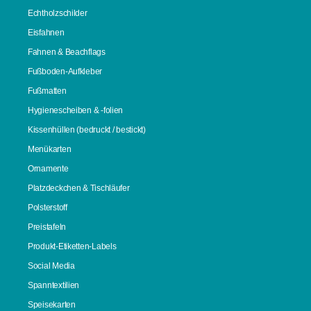
Echtholzschilder
Eisfahnen
Fahnen & Beachflags
Fußboden-Aufkleber
Fußmatten
Hygienescheiben & -folien
Kissenhüllen (bedruckt / bestickt)
Menükarten
Ornamente
Platzdeckchen & Tischläufer
Polsterstoff
Preistafeln
Produkt-Etiketten-Labels
Social Media
Spanntextilien
Speisekarten