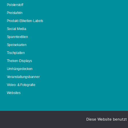
Polsterstoff
Preistafeln
Produkt-Etiketten-Labels
Social Media
Spanntextilien
Speisekarten
Tischplatten
Theken-Displays
Umhängedecken
Veranstaltungsbanner
Video- & Fotografie
Websites
Diese Website benutzt 