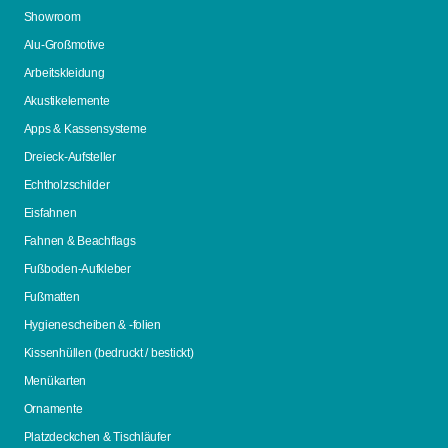
Showroom
Alu-Großmotive
Arbeitskleidung
Akustikelemente
Apps & Kassensysteme
Dreieck-Aufsteller
Echtholzschilder
Eisfahnen
Fahnen & Beachflags
Fußboden-Aufkleber
Fußmatten
Hygienescheiben & -folien
Kissenhüllen (bedruckt / bestickt)
Menükarten
Ornamente
Platzdeckchen & Tischläufer