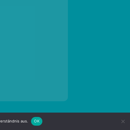
erständnis aus.
OK