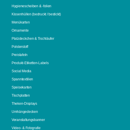
Hygienescheiben & -folien
Kissenhüllen (bedruckt / bestickt)
Menükarten
Ornamente
Platzdeckchen & Tischläufer
Polsterstoff
Preistafeln
Produkt-Etiketten-Labels
Social Media
Spanntextilien
Speisekarten
Tischplatten
Theken-Displays
Umhängedecken
Veranstaltungsbanner
Video- & Fotografie