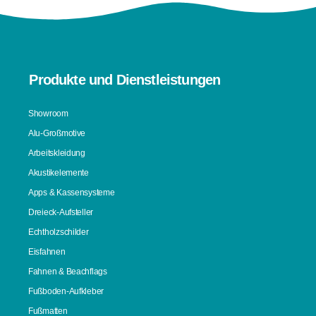
Produkte und Dienstleistungen
Showroom
Alu-Großmotive
Arbeitskleidung
Akustikelemente
Apps & Kassensysteme
Dreieck-Aufsteller
Echtholzschilder
Eisfahnen
Fahnen & Beachflags
Fußboden-Aufkleber
Fußmatten